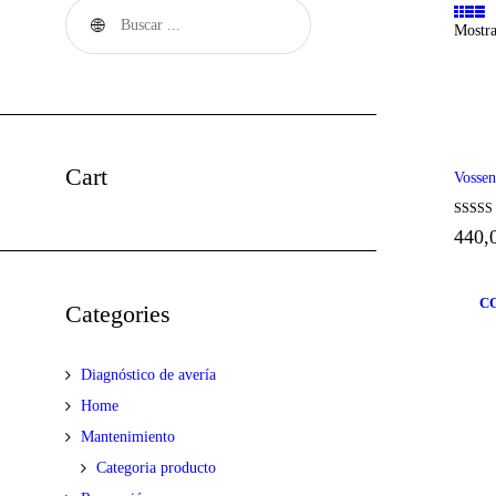
Mostra
Cart
Vossen
Valorad
440,
5.00
de 5
C
Categories
Diagnóstico de avería
Home
Mantenimiento
Categoria producto