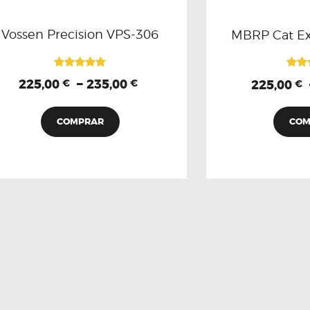
Vossen Precision VPS-306
MBRP Cat Ex
Valorado
Val
–
225,00
235,00
225,00
€
€
€
con
5.00
5
de 5
d
COMPRAR
COM