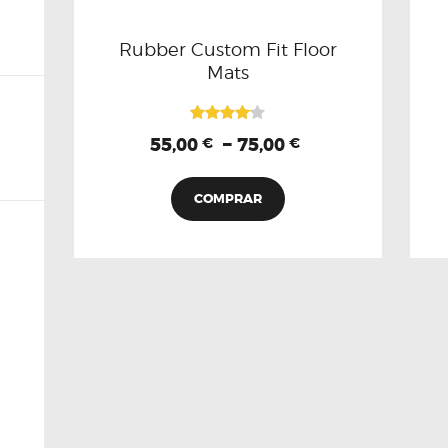
Rubber Custom Fit Floor
Mats
Valorado
–
55,00
75,00
€
€
con
4.00
de 5
COMPRAR