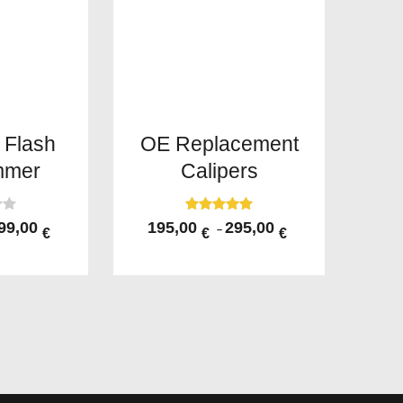
 Flash
OE Replacement
mmer
Calipers
Valorado con
99,00
195,00
295,00
–
€
€
€
5.00
de 5