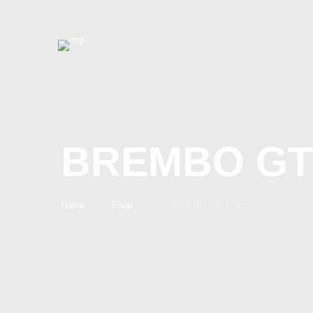
BREMBO GT
Home
Shop
...
Brembo GT 370mm