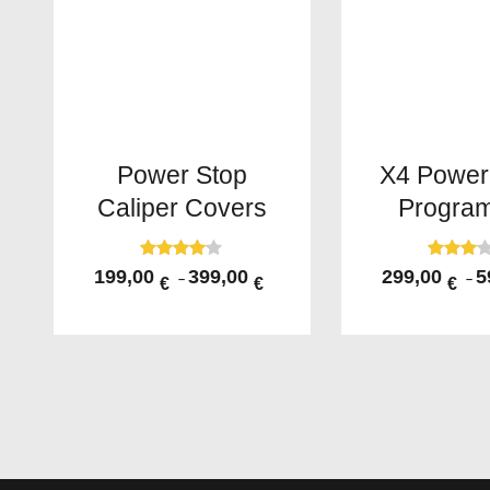
Power Stop
X4 Power
Caliper Covers
Progra
Valorado
Valorad
199,00
399,00
299,00
5
–
–
€
€
€
con
o con
4.00
3.00
de 5
de 5