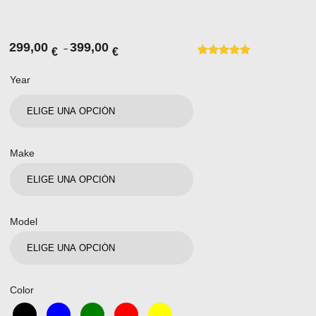
299,00
399,00
–
€
€
Valorado con
1
5.00
de 5 en
Year
base a
valoración de
un cliente
Make
Model
Color