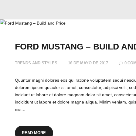
FORD MUSTANG – BUILD AN
TRENDS AND STYLES
16 DE MAYO DE 2017
0
CO
Quuntur magni dolores eos qui ratione voluptatem sequi nesci
dolorem ipsum quiaolor sit amet, consectetur, adipisci velit,
incidunt ut labore et dolore magnam dolor sit amet, consectetur
incididunt ut labore et dolore magna aliqua. Minim veniam, quis
nisi…
READ MORE