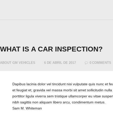
WHAT IS A CAR INSPECTION?
ABOUT GM VEHICLES
6 DE ABRIL DE 2017
0
COMMENTS
Dapibus lacinia dolor vel tincidunt nisi vulputate quis nunc et f
et feugiat et, gravida vel massa morbi sit amet sollicitudin null
porttitor ligula viverra sem tristique ullamcorper eu vitae susp
nibh sagittis non aliquam libero arcu, condimentum metus.
Sam M. Whiteman