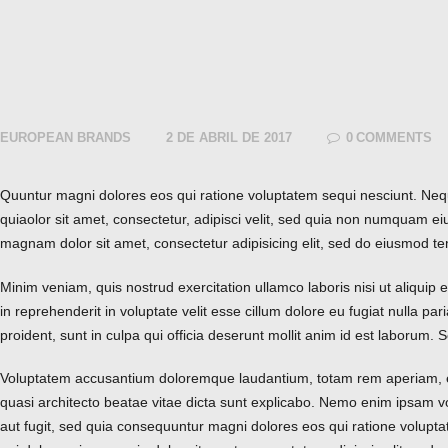
EUROPEAN BRANDS
2 DE ABRIL DE 2017
0
COMMENTS
Quuntur magni dolores eos qui ratione voluptatem sequi nesciunt. Ne
quiaolor sit amet, consectetur, adipisci velit, sed quia non numquam ei
magnam dolor sit amet, consectetur adipisicing elit, sed do eiusmod te
Minim veniam, quis nostrud exercitation ullamco laboris nisi ut aliqui
in reprehenderit in voluptate velit esse cillum dolore eu fugiat nulla pa
proident, sunt in culpa qui officia deserunt mollit anim id est laborum. S
Voluptatem accusantium doloremque laudantium, totam rem aperiam, eaq
quasi architecto beatae vitae dicta sunt explicabo. Nemo enim ipsam vo
aut fugit, sed quia consequuntur magni dolores eos qui ratione volupt