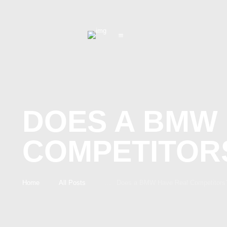
DOES A BMW
COMPETITOR
Home
All Posts
...
Does a BMW Have Real Competitors