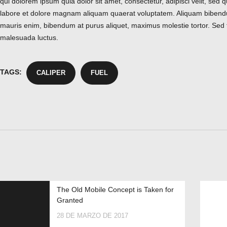
qui dolorem ipsum quia dolor sit amet, consectetur, adipisci velit, se
labore et dolore magnam aliquam quaerat voluptatem. Aliquam bibendu
mauris enim, bibendum at purus aliquet, maximus molestie tortor. Sed fauc
malesuada luctus.
TAGS:
CALIPER
FUEL
The Old Mobile Concept is Taken for
Granted
28 DE MARZO DE 2017