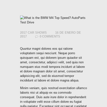
2017 CAR SHOWS
16 DE ENERO DE
2017
0
COMMENTS
Quuntur magni dolores eos qui ratione
voluptatem sequi nesciunt. Neque porro
quisquam est, qui dolorem ipsum quiaolor sit
amet, consectetur, adipisci velit, sed quia non
numquam eius modi tempora incidunt ut labore
et dolore magnam dolor sit amet, consectetur
adipisicing elit, sed do eiusmod tempor
incididunt ut labore et dolore magna aliqua.
Minim veniam, quis nostrud exercitation ullamco
laboris nisi ut aliquip ex ea commodo
consequat. Duis aute irure dolor in reprehenderit
in voluptate velit esse cillum dolore eu fugiat
nulla pariatur. Excepteur sint occaecat cupidatat