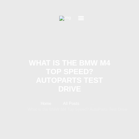
WHAT IS THE BMW M4
TOP SPEED?
AUTOPARTS TEST
DRIVE
Home
All Posts
...
What is the BMW M4 Top Speed? AutoParts Test Drive