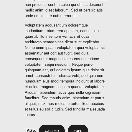
non proident, sunt in culpa qui officia deserunt
mollit anim id est laborum. Sed ut perspiciatis
unde omnis iste natus error sit.
Voluptatem accusantium doloremque
laudantium, totam rem aperiam, eaque ipsa
quae ab illo inventore veritatis et quasi
architecto beatae vitae dicta sunt explicabo.
Nemo enim ipsam voluptatem quia voluptas sit
aspernatur aut odit aut fugit, sed quia
consequuntur magni dolores eos qui ratione
voluptatem sequi nesciunt. Neque porro
quisquam est, qui dolorem ipsum quia dolor sit
amet, consectetur, adipisci velit, sed quia non
numquam eius modi tempora incidunt ut labore
et dolore magnam aliquam quaerat voluptatem.
Aliquam bibendum lacus quis nulla dignissim
faucibus. Sed mauris enim, bibendum at purus
aliquet, maximus molestie tortor. Sed faucibus
et tellus eu sollicitudin. Sed fringilla malesuada
luctus.
TAGS:
CALIPER
FUEL