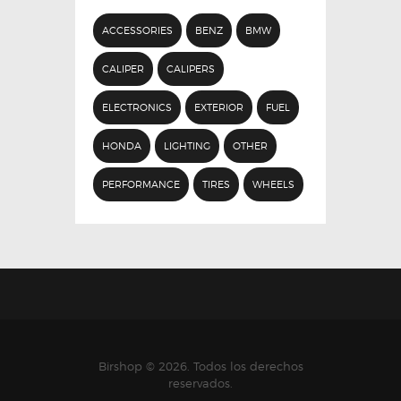
ACCESSORIES
BENZ
BMW
CALIPER
CALIPERS
ELECTRONICS
EXTERIOR
FUEL
HONDA
LIGHTING
OTHER
PERFORMANCE
TIRES
WHEELS
Birshop © 2026. Todos los derechos
reservados.